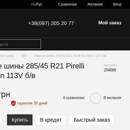
Сравнение
Укр
Рус
Желания
Вход
+38(097) 205 20 77
Мой заказ
ние шины
R21
Зимние шины 285/45 R21 Pirelli Scorpion 113V б/в
 шины 285/45 R21 Pirelli
Артикул
204098
on 113V б/в
грн
К сравнению
В желания
гарантия 30 дней
Купить
В кредит
Быстрый заказ