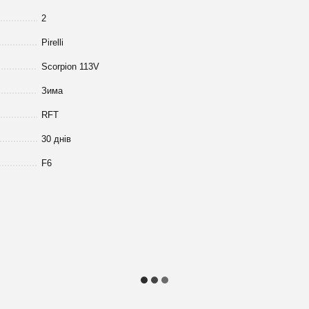
2
Pirelli
Scorpion 113V
Зима
RFT
30 днів
F6