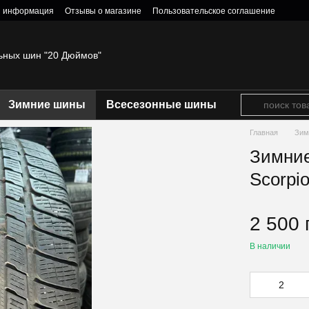
я информация
Отзывы о магазине
Пользовательское соглашение
ьных шин "20 Дюймов"
Зимние шины
Всесезонные шины
Главная
Зим
Зимние
Scorpi
2 500 
В наличии