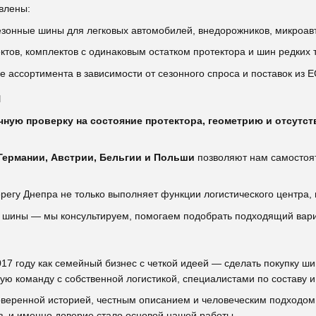
влены:
езонные шины для легковых автомобилей, внедорожников, микроав
тов, комплектов с одинаковым остатком протектора и шин редких 
 ассортимента в зависимости от сезонного спроса и поставок из Е
я
чную проверку на состояние протектора, геометрию и отсутс
Германии, Австрии, Бельгии и Польши
позволяют нам самостоят
регу Днепра не только выполняет функции логистического центра, 
шины — мы консультируем, помогаем подобрать подходящий вариант
017 году как семейный бизнес с четкой идеей — сделать покупку ш
ую команду с собственной логистикой, специалистами по составу 
оверенной историей, честным описанием и человеческим подходом
з, и именно доверие стало основой нашей работы.