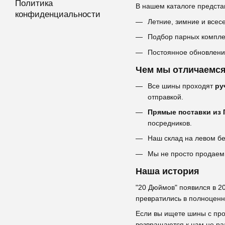
Политика
В нашем каталоге предста
конфиденциальности
Летние, зимние и всес
Подбор парных комплек
Постоянное обновление
Чем мы отличаемс
Все шины проходят
ру
отправкой.
Прямые поставки из 
посредников.
Наш склад на левом бе
Мы не просто продаем 
Наша история
"20 Дюймов" появился в 2
превратились в полноценн
Если вы ищете шины с пр
возвращаются к нам не ра