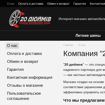
Перейти к основному контенту
О нас
Оплата и доставка
Обмен и возврат
Гарантия
Контактна
Политика конфиденциальности
Интернет-магазин автомобил
Летние шины
О нас
Главная
О нас
Компания "
Оплата и доставка
Обмен и возврат
"
20 дюймов
" — это спец
Гарантия
надежного партнера для в
— как частных автовладель
Контактная информация
Магазин создан на основе
Отзывы о магазине
соответствие украинским 
эффективно управлять ост
Пользовательское
соглашение
Что мы предлагаем