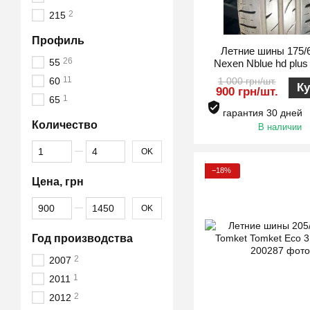
2
215
Профиль
Летние шины 175/
26
55
Nexen Nblue hd plus
11
1 000 грн/шт.
60
Ку
900 грн/шт.
1
65
гарантия 30 дней
Количество
В наличии
От Количество
До Количество
OK
−18%
Цена, грн
От Цена, грн
До Цена, грн
OK
Год производства
2
2007
1
2011
2
2012