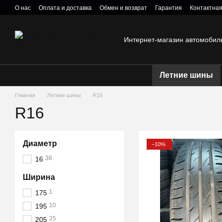
Перейти к основному контенту
О нас
Оплата и доставка
Обмен и возврат
Гарантия
Контактна
Политика конфиденциальности
Интернет-магазин автомобил
Летние шины
Главная
Летние шины
R16
R16
Диаметр
−10%
38
16
Ширина
1
175
10
195
25
205