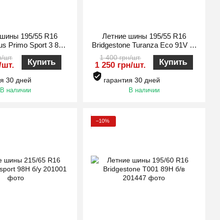
 шины 195/55 R16
Летние шины 195/55 R16
s Primo Sport 3 87H
Bridgestone Turanza Eco 91V б/
б/у
у
/шт.
1 400 грн/шт.
Купить
Купить
/шт.
1 250 грн/шт.
я 30 дней
гарантия 30 дней
В наличии
В наличии
−10%