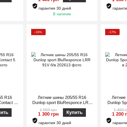
гарантия 30 дней
гаранти
В наличии
−16%
−17%
55 R16
Летние шины 205/55 R16
Летние
Contact 5
Dunlop sport BluResponce LRR
Dunlop Sp
91V б/в
1 550 грн
1 450 
пить
Купить
1 300 грн
1 200 
гарантия 30 дней
гаранти