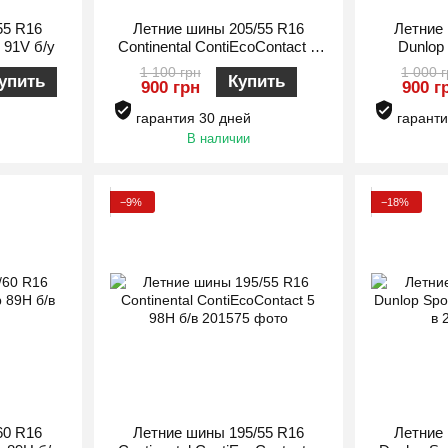
55 R16
Летние шины 205/55 R16
Летние
 91V б/у
Continental ContiEcoContact 5
Dunlop 
91V б/у
1 100 грн
1 000 
упить
Купить
900 грн
900 г
гарантия 30 дней
гаранти
В наличии
−9%
−18%
60 R16
Летние шины 195/55 R16
Летние