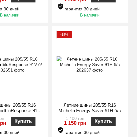
я 30 дней
гарантия 30 дней
В наличии
В наличии
−18%
 шины 205/55 R16
Летние шины 205/55 R16
ortbluResponse 91V
Michelin Energy Saver 91H б/в
б/в
грн
1 400 грн
Купить
Купить
грн
1 150 грн
я 30 дней
гарантия 30 дней