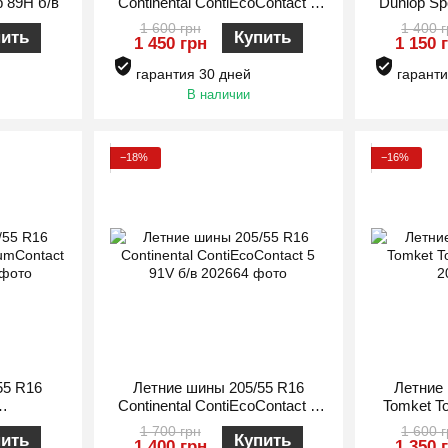
p 89H б/в
Continental ContiEcoContact 5
Dunlop Sp
98H б/в
1 600 грн
1 400 
пить
Купить
1 450 грн
1 150 
гарантия 30 дней
гаранти
В наличии
−18%
−16%
55 R16
Летние шины 205/55 R16
Летние
Continental ContiEcoContact 5
Tomket To
2 94H б/в
91V б/в
1 700 грн
1 600 
пить
Купить
1 400 грн
1 350 