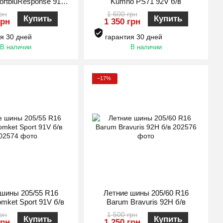
ortbluResponse 91V
Kumho PS71 92V б/в
б/в
грн
1 600 грн
Купить
Купить
грн
1 350 грн
я 30 дней
гарантия 30 дней
В наличии
В наличии
−17%
 шины 205/55 R16
Летние шины 205/60 R16
mket Sport 91V б/в
Barum Bravuris 92H б/в
грн
1 500 грн
Купить
Купить
грн
1 250 грн