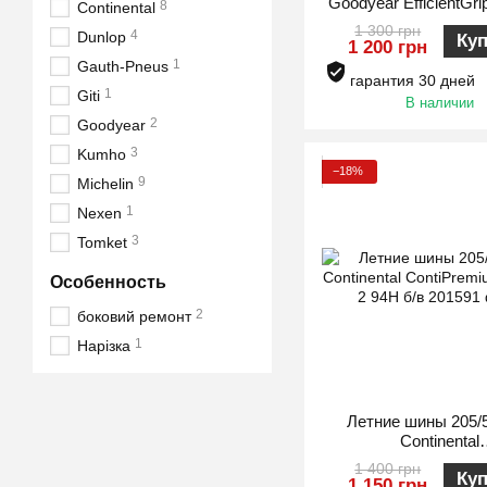
Goodyear EfficientGri
8
Continental
1 300 грн
4
Dunlop
Ку
1 200 грн
1
Gauth-Pneus
гарантия 30 дней
1
Giti
В наличии
2
Goodyear
3
Kumho
−18%
9
Michelin
1
Nexen
3
Tomket
Особенность
2
боковий ремонт
1
Нарізка
Летние шины 205/
Continental
ContiPremiumContact 
1 400 грн
Ку
1 150 грн