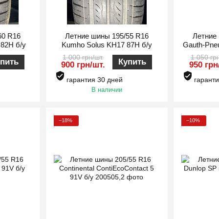
60 R16
Летние шины 195/55 R16
Летние
 82H б/у
Kumho Solus KH17 87H б/у
Gauth-Pneu
1 000 грн/шт.
1 050 грн
пить
Купить
900 грн/шт.
950 грн
гарантия 30 дней
гаранти
В наличии
−18%
−10%