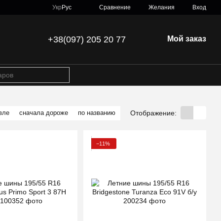
Сравнение
Укр
Рус
Желания
Вход
+38(097) 205 20 77
Мой заказ
Отображение:
вле
сначала дороже
по названию
−11%