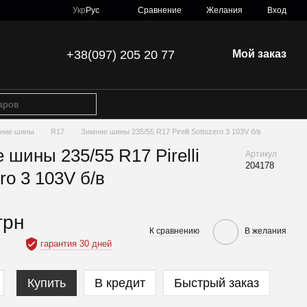
Сравнение
Укр
Рус
Желания
Вход
+38(097) 205 20 77
Мой заказ
ние шины
R17
Зимние шины 235/55 R17 Pirelli Sottozero 3 103V б/в
 шины 235/55 R17 Pirelli
Артикул
204178
ro 3 103V б/в
грн
К сравнению
В желания
гарантия 30 дней
Купить
В кредит
Быстрый заказ