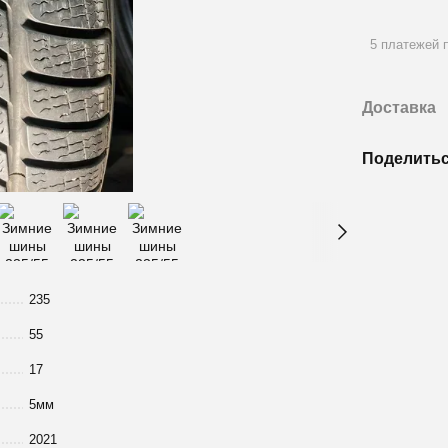
5 платежей п
Доставка
Поделитьс
235
55
17
5мм
2021