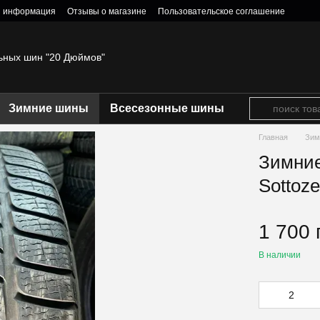
я информация
Отзывы о магазине
Пользовательское соглашение
ьных шин "20 Дюймов"
Зимние шины
Всесезонные шины
Главная
Зим
Зимние
Sottoze
1 700 
В наличии