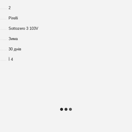
2
Pirelli
Sottozero 3 103V
Зима
30 днів
Ї 4