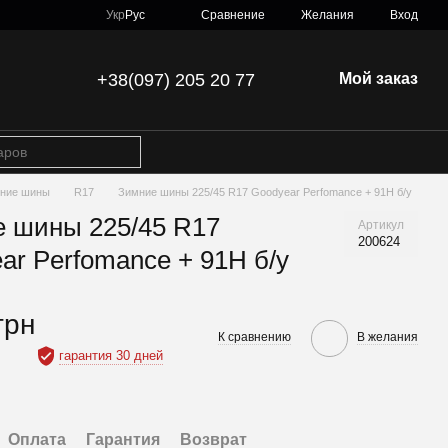
Сравнение
Укр
Рус
Желания
Вход
+38(097) 205 20 77
Мой заказ
ние шины
R17
Зимние шины 225/45 R17 Goodyear Perfomance + 91H б/у
 шины 225/45 R17
Артикул
200624
ar Perfomance + 91H б/у
грн
К сравнению
В желания
гарантия 30 дней
Оплата
Гарантия
Возврат