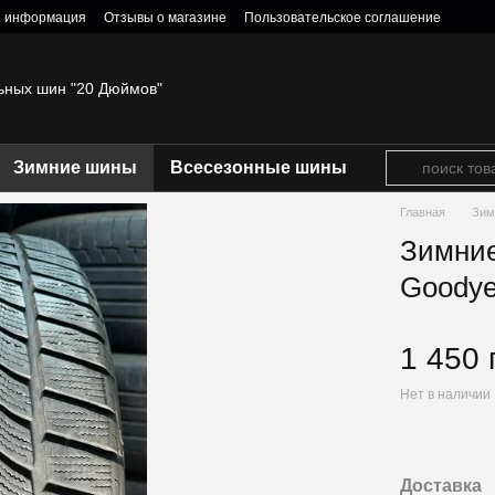
я информация
Отзывы о магазине
Пользовательское соглашение
ьных шин "20 Дюймов"
Зимние шины
Всесезонные шины
Главная
Зим
Зимние
Goodye
1 450 
Нет в наличии
Доставка