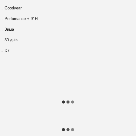
Goodyear
Perfomance + 91H
Зима
30 днів
D7