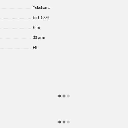
Yokohama
E51 100H
Літо
30 днів
F8