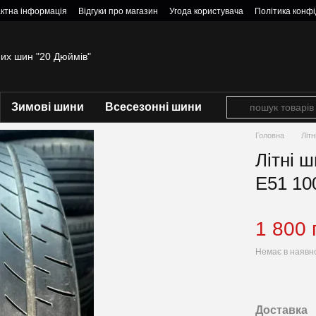
ктна інформація
Відгуки про магазин
Угода користувача
Політика конфі
них шин "20 Дюймів"
Зимові шини
Всесезонні шини
Головна
Літ
Літні 
E51 10
1 800 
Немає в наявн
Доставка