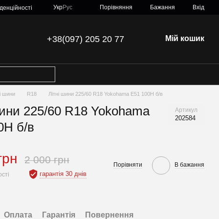
Порівняння
Укр
Рус
Бажання
Вхід
денційності
+38(097) 205 20 77
Мій кошик
ні шини
R18
Літні шини 225/60 R18 Yokohama E51 100H б/в
шини 225/60 R18 Yokohama
Артикул
202584
0H б/в
грн
2 000 грн
Порівняти
В бажання
гарантія 30 днів
ості
Оплата
Гарантія
Повернення