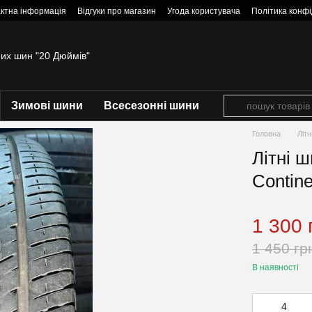
ктна інформація
Відгуки про магазин
Угода користувача
Політика конфі
них шин "20 Дюймів"
Зимові шини
Всесезонні шини
Головна
Літ
Літні 
Contine
1 300 
1 450 гр
В наявності