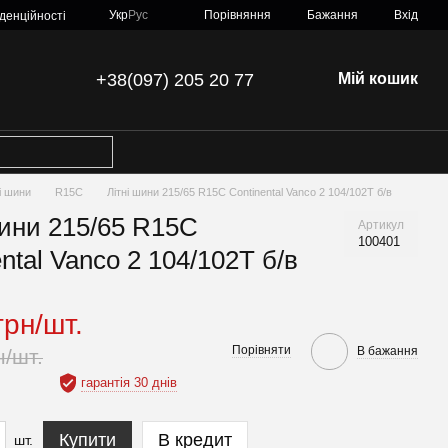
Порівняння
Укр
Рус
Бажання
Вхід
денційності
+38(097) 205 20 77
Мій кошик
ні шини
R15C
Літні шини 215/65 R15C Continental Vanco 2 104/102T б/в
шини 215/65 R15C
Артикул
100401
ntal Vanco 2 104/102T б/в
грн/шт.
Порівняти
В бажання
н/шт.
гарантія 30 днів
Купити
В кредит
шт.