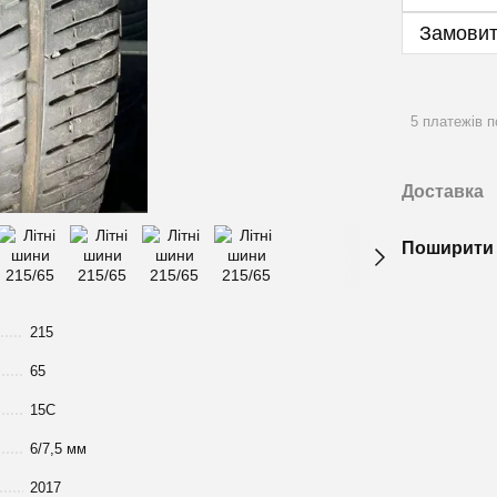
Замовит
5 платежів п
Доставка
Поширити 
215
65
15C
6/7,5 мм
2017