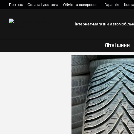
Перейти к основному контенту
Про нас
Оплата і доставка
Обмін та повернення
Гарантія
Конта
Інтернет-магазин автомобіль
Літні шини