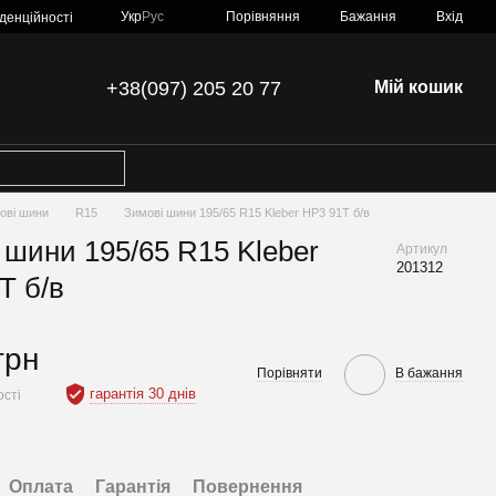
Порівняння
Укр
Рус
Бажання
Вхід
денційності
+38(097) 205 20 77
Мій кошик
ові шини
R15
Зимові шини 195/65 R15 Kleber HP3 91T б/в
 шини 195/65 R15 Kleber
Артикул
201312
T б/в
грн
Порівняти
В бажання
гарантія 30 днів
ості
Оплата
Гарантія
Повернення