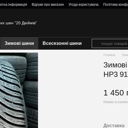
ктна інформація
Відгуки про магазин
Угода користувача
Політика конфі
них шин "20 Дюймів"
Зимові шини
Всесезонні шини
Головна
Зим
Зимові
HP3 91
1 450 
Немає в наявн
Доставка