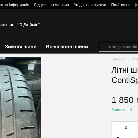
ктна інформація
Відгуки про магазин
Угода користувача
Політика конфі
них шин "20 Дюймів"
Зимові шини
Всесезонні шини
Головна
Літ
Літні ш
ContiSp
1 850 
В наявності