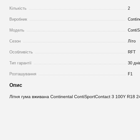
Кількість
2
Виробник
Contin
Модель
ContiS
Сезон
Літо
Особливість
RFT
Тип гарантії
30 дні
Розташування
F1
Опис
Літня гума вживана Continental ContiSportContact 3 100Y R18 2