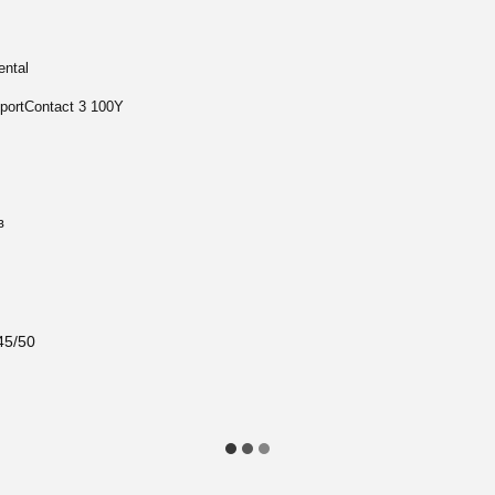
ental
portContact 3 100Y
в
45/50