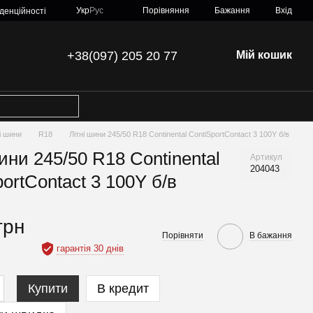
Порівняння
Укр
Рус
Бажання
Вхід
денційності
+38(097) 205 20 77
Мій кошик
ні шини
R18
Літні шини 245/50 R18 Continental ContiSportContact 3 100Y б/в
ини 245/50 R18 Continental
Артикул
204043
ortContact 3 100Y б/в
грн
Порівняти
В бажання
гарантія 30 днів
Купити
В кредит