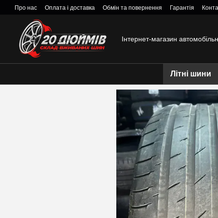
Перейти к основному контенту
Про нас
Оплата і доставка
Обмін та повернення
Гарантія
Конта
Інтернет-магазин автомобіль
Літні шини