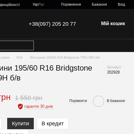
Порівняння
Укр
Рус
Бажання
Вхід
денційності
+38(097) 205 20 77
Мій кошик
ні шини
R16
Літні шини 195/60 R16 Bridgstone T001 89H б/в
шини 195/60 R16 Bridgstone
Артикул
202928
9H б/в
грн
1 550 грн
Порівняти
В бажання
гарантія 30 днів
Купити
В кредит