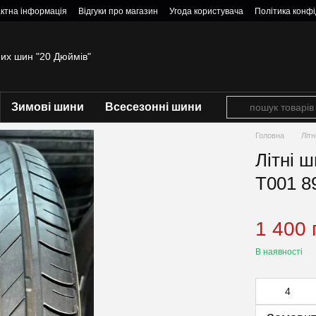
ктна інформація
Відгуки про магазин
Угода користувача
Політика конфі
них шин "20 Дюймів"
Зимові шини
Всесезонні шини
Головна
Літ
Літні 
T001 8
1 400 
В наявності