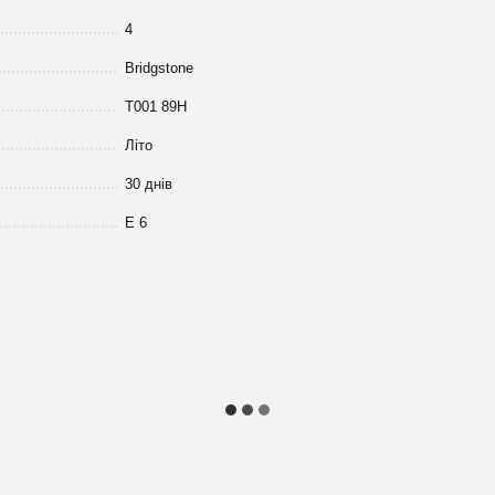
4
Bridgstone
T001 89H
Літо
30 днів
Е 6