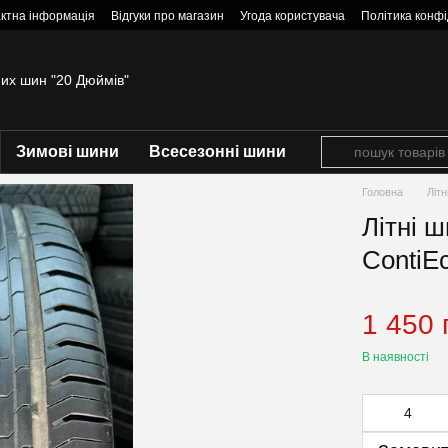
ктна інформація
Відгуки про магазин
Угода користувача
Політика конфі
них шин "20 Дюймів"
Зимові шини
Всесезонні шини
Головна
Літ
Літні ш
ContiE
1 450 
В наявності