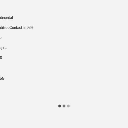
tinental
tiEcoContact 5 98H
о
днів
10
/55