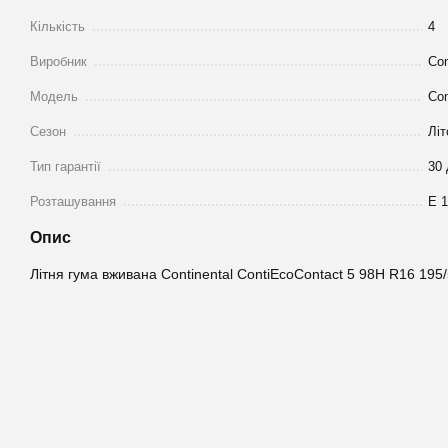
Кількість
4
Виробник
Con
Модель
Con
Сезон
Літ
Тип гарантії
30 
Розташування
Е 
Опис
Літня гума вживана Continental ContiEcoContact 5 98H R16 195