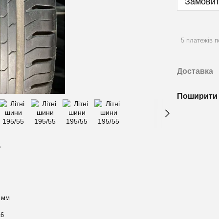
Замовит
5 платежів п
Доставка
Поширити 
5
 мм
16